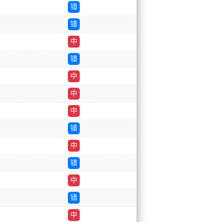
错
错
中
错
中
中
中
错
中
错
中
错
中