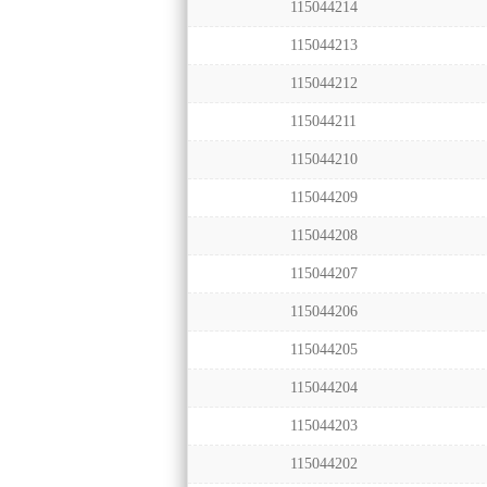
115044214
115044213
115044212
115044211
115044210
115044209
115044208
115044207
115044206
115044205
115044204
115044203
115044202