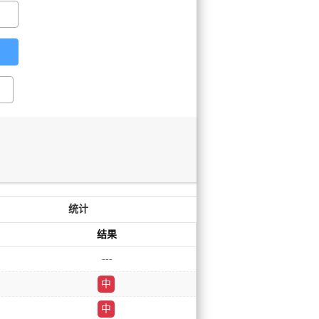
统计
结果
---
中
中