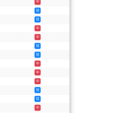
中
错
错
中
中
错
错
中
中
中
错
错
中