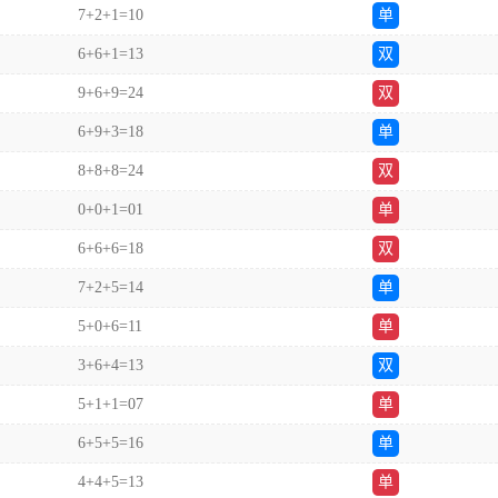
7+2+1=10
单
6+6+1=13
双
9+6+9=24
双
6+9+3=18
单
8+8+8=24
双
0+0+1=01
单
6+6+6=18
双
7+2+5=14
单
5+0+6=11
单
3+6+4=13
双
5+1+1=07
单
6+5+5=16
单
4+4+5=13
单