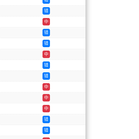
错
中
错
错
中
错
错
中
中
中
错
错