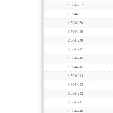
115044252
115044251
115044250
115044249
115044248
115044247
115044246
115044245
115044244
115044243
115044242
115044241
115044240