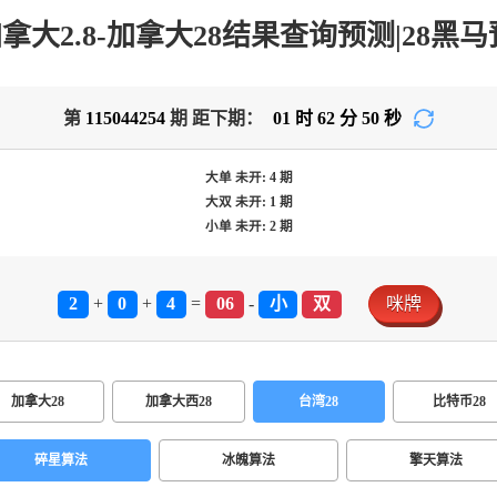
第
115044254
期 距下期：
01
时
62
分
50
秒
大单
未开:
4
期
大双
未开:
1
期
小单
未开:
2
期
2
+
0
+
4
=
06
-
小
双
咪牌
加拿大28
加拿大西28
台湾28
比特币28
碎星算法
冰魄算法
擎天算法