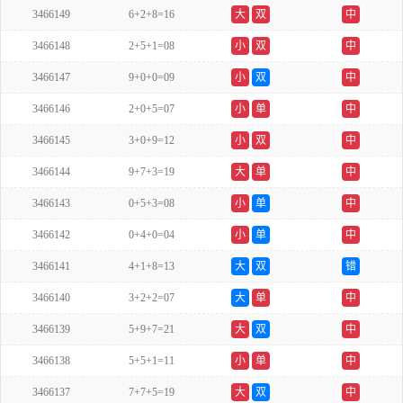
3466149
6+2+8=16
大
双
中
3466148
2+5+1=08
小
双
中
3466147
9+0+0=09
小
双
中
3466146
2+0+5=07
小
单
中
3466145
3+0+9=12
小
双
中
3466144
9+7+3=19
大
单
中
3466143
0+5+3=08
小
单
中
3466142
0+4+0=04
小
单
中
3466141
4+1+8=13
大
双
错
3466140
3+2+2=07
大
单
中
3466139
5+9+7=21
大
双
中
3466138
5+5+1=11
小
单
中
3466137
7+7+5=19
大
双
中