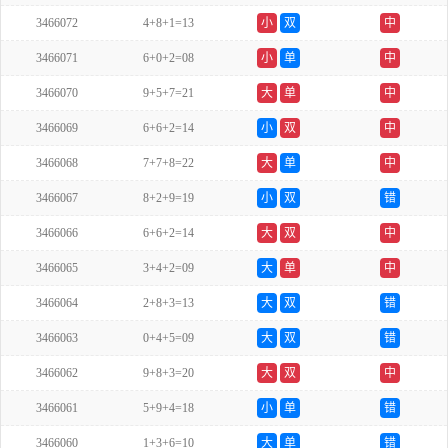
3466072
4+8+1=13
小
双
中
3466071
6+0+2=08
小
单
中
3466070
9+5+7=21
大
单
中
3466069
6+6+2=14
小
双
中
3466068
7+7+8=22
大
单
中
3466067
8+2+9=19
小
双
错
3466066
6+6+2=14
大
双
中
3466065
3+4+2=09
大
单
中
3466064
2+8+3=13
大
双
错
3466063
0+4+5=09
大
双
错
3466062
9+8+3=20
大
双
中
3466061
5+9+4=18
小
单
错
3466060
1+3+6=10
大
单
错