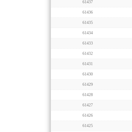
61437
61436
61435
61434
61433
61432
61431
61430
61429
61428
61427
61426
61425