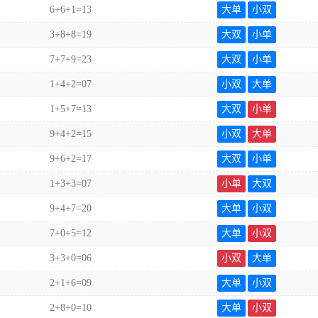
6+6+1=13
大单
小双
3+8+8=19
大双
小单
7+7+9=23
大双
小单
1+4+2=07
小双
大单
1+5+7=13
大双
小单
9+4+2=15
小双
大单
9+6+2=17
大双
小单
1+3+3=07
小单
大双
9+4+7=20
大单
小双
7+0+5=12
大单
小双
3+3+0=06
小双
大单
2+1+6=09
大单
小双
2+8+0=10
大单
小双