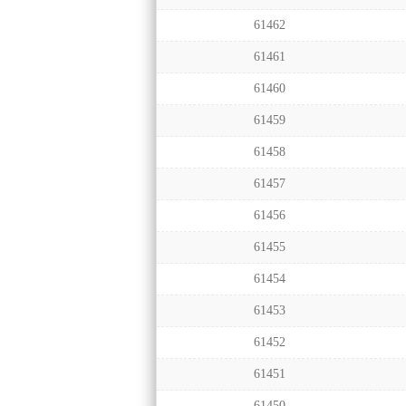
61462
61461
61460
61459
61458
61457
61456
61455
61454
61453
61452
61451
61450