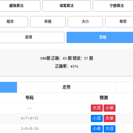
藏锋算法
诸葛算法
宁静算法
组合
杀组
大小
单双
双项
双组
100期 正确：43 期 错误：57 期
正确率：43%
走势
号码
预测
---
大双
小单
4+7+4=15
小双
大单
2+0+8=10
小单
大双