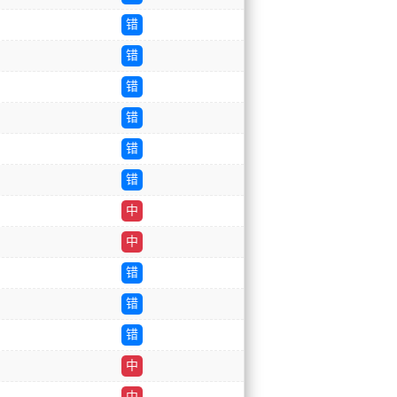
错
错
错
错
错
错
中
中
错
错
错
中
中