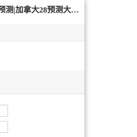
易记网址：28yc.cOM 加拿大2.8-加拿大28结果查询预测|28黑马预测|加拿大28预测大神预测苹果版 |飞飞28加拿大在线预测