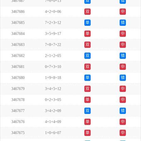
3467687
7+6+0=13
双
错
3467686
4+2+0=06
双
中
3467685
7+2+3=12
单
错
3467684
3+5+9=17
单
中
3467683
7+8+7=22
双
中
3467682
2+1+2=05
双
错
3467681
0+7+3=10
双
中
3467680
1+9+8=18
单
错
3467679
3+4+5=12
双
中
3467678
0+2+3=05
单
中
3467677
3+4+2=09
双
错
3467676
4+1+4=09
单
中
3467675
1+0+6=07
单
中