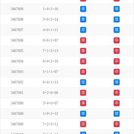
3467699
1+4+5=10
单
错
3467698
3+6+5=14
单
错
3467697
4+6+1=11
双
错
3467696
0+6+1=07
单
中
3467695
7+1+5=13
单
中
3467694
8+0+2=10
双
中
3467693
5+1+1=07
单
中
3467692
8+4+1=13
双
错
3467691
0+2+6=08
双
中
3467690
3+4+0=07
单
中
3467689
1+9+2=12
单
错
3467688
7+2+3=12
双
中