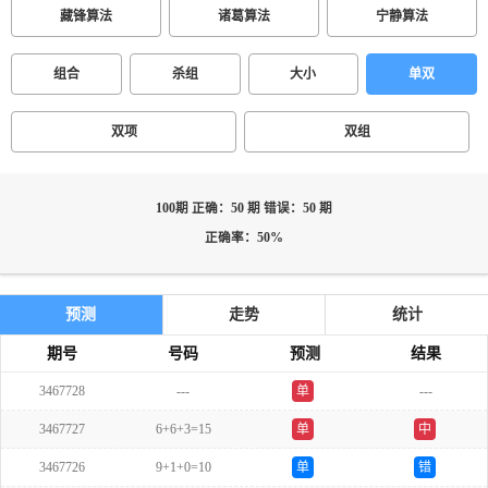
藏锋算法
诸葛算法
宁静算法
组合
杀组
大小
单双
双项
双组
100期 正确：50 期 错误：50 期
正确率：50%
预测
走势
统计
期号
号码
预测
结果
3467728
---
单
---
3467727
6+6+3=15
单
中
3467726
9+1+0=10
单
错