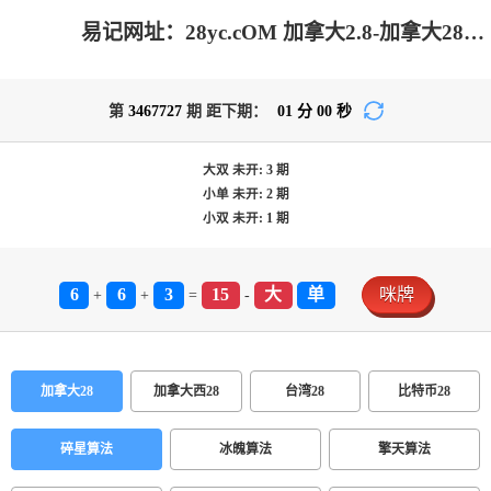
易记网址：28yc.cOM 加拿大2.8-加拿大28结果查询预测|28黑马预测|加拿大28预测大神预测苹果版 |飞飞28加拿大在线预测
第
3467727
期 距下期：
01
分
00
秒
大双
未开:
3
期
小单
未开:
2
期
小双
未开:
1
期
6
6
3
15
大
单
咪牌
+
+
=
-
加拿大28
加拿大西28
台湾28
比特币28
碎星算法
冰魄算法
擎天算法