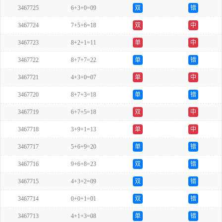
3467725
6+3+0=09
双
错
3467724
7+5+6=18
双
中
3467723
8+2+1=11
单
中
3467722
8+7+7=22
单
错
3467721
4+3+0=07
单
中
3467720
8+7+3=18
单
错
3467719
6+7+5=18
双
中
3467718
3+9+1=13
单
中
3467717
5+6+9=20
单
错
3467716
9+6+8=23
双
错
3467715
4+3+2=09
双
错
3467714
0+0+1=01
双
错
3467713
4+1+3=08
单
错