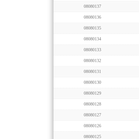
08080137
08080136
08080135
08080134
08080133
08080132
08080131
08080130
08080129
08080128
08080127
08080126
08080125