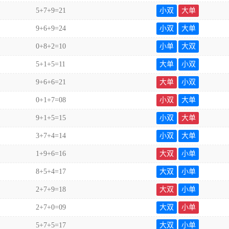
5+7+9=21
小双
大单
9+6+9=24
小双
大单
0+8+2=10
小单
大双
5+1+5=11
大单
小双
9+6+6=21
大单
小双
0+1+7=08
小双
大单
9+1+5=15
小双
大单
3+7+4=14
小双
大单
1+9+6=16
大双
小单
8+5+4=17
大双
小单
2+7+9=18
大双
小单
2+7+0=09
大双
小单
5+7+5=17
大双
小单