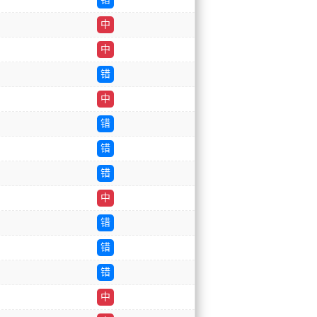
中
中
错
中
错
错
错
中
错
错
错
中