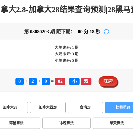
第
08080203
期 距下期：
00
分
18
秒
大单
未开:
1
期
大双
未开:
3
期
小单
未开:
5
期
0
+
2
+
0
=
02
-
小
双
咪牌
加拿大28
加拿大西28
台湾28
比特币28
碎星算法
冰魄算法
擎天算法