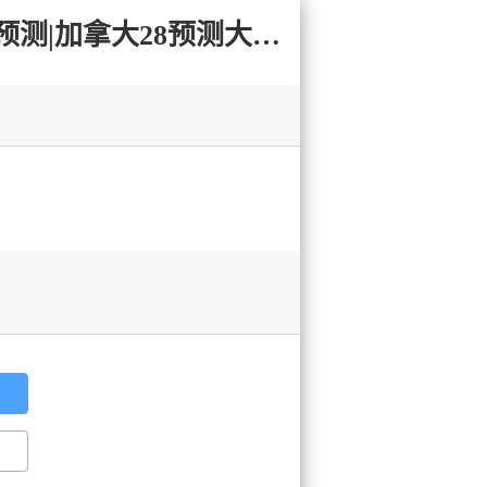
易记网址：28yc.cOM 加拿大2.8-加拿大28结果查询预测|28黑马预测|加拿大28预测大神预测苹果版 |飞飞28加拿大在线预测