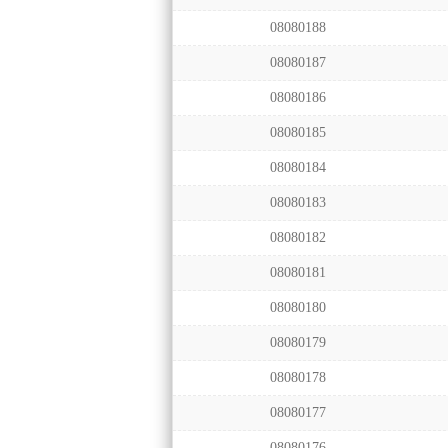
08080188
08080187
08080186
08080185
08080184
08080183
08080182
08080181
08080180
08080179
08080178
08080177
08080176