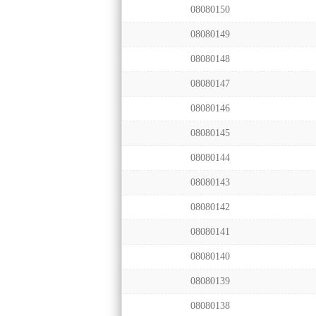
08080150
08080149
08080148
08080147
08080146
08080145
08080144
08080143
08080142
08080141
08080140
08080139
08080138