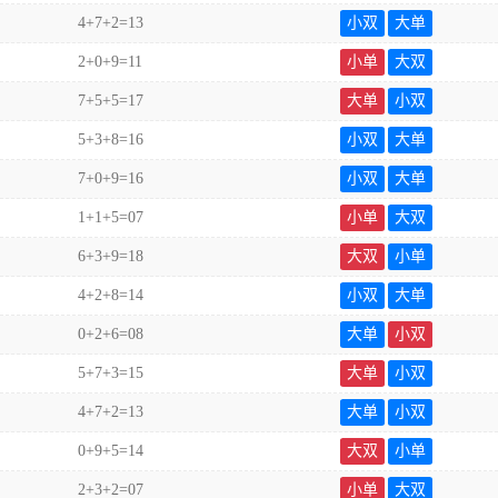
4+7+2=13
小双
大单
2+0+9=11
小单
大双
7+5+5=17
大单
小双
5+3+8=16
小双
大单
7+0+9=16
小双
大单
1+1+5=07
小单
大双
6+3+9=18
大双
小单
4+2+8=14
小双
大单
0+2+6=08
大单
小双
5+7+3=15
大单
小双
4+7+2=13
大单
小双
0+9+5=14
大双
小单
2+3+2=07
小单
大双