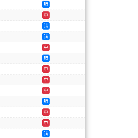
错
中
错
错
中
错
中
中
中
错
中
中
错