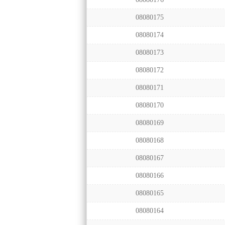
08080175
08080174
08080173
08080172
08080171
08080170
08080169
08080168
08080167
08080166
08080165
08080164