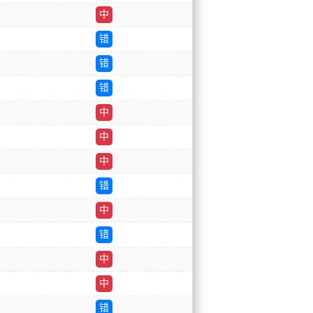
中
错
错
错
中
中
中
错
中
错
中
中
错