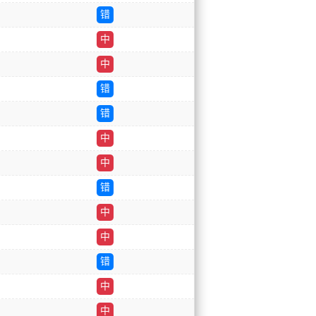
错
中
中
错
错
中
中
错
中
中
错
中
中