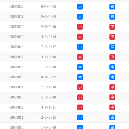
08070822
0+1+4=05
大
错
08070821
2+2+0=04
大
错
08070820
2+0+8=10
小
中
08070819
3+2+9=14
大
中
08070818
7+7+3=17
小
错
08070817
3+5+8=16
大
中
08070816
1+2+7=10
大
错
08070815
0+6+6=12
大
错
08070814
7+2+1=10
小
中
08070813
5+5+0=10
小
中
08070812
4+6+1=11
小
中
08070811
2+5+8=15
小
错
08070810
1+3+5=09
大
错