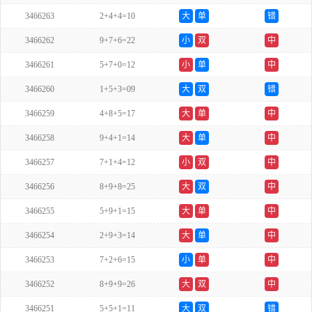
3466263
2+4+4=10
大
单
错
3466262
9+7+6=22
小
双
中
3466261
5+7+0=12
小
单
中
3466260
1+5+3=09
大
双
错
3466259
4+8+5=17
大
单
中
3466258
9+4+1=14
大
单
中
3466257
7+1+4=12
小
双
中
3466256
8+9+8=25
大
双
中
3466255
5+9+1=15
大
单
中
3466254
2+9+3=14
大
单
中
3466253
7+2+6=15
小
单
中
3466252
8+9+9=26
大
双
中
3466251
5+5+1=11
大
双
错