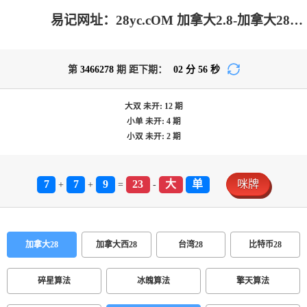
易记网址：28yc.cOM 加拿大2.8-加拿大28结果查询预测|28黑马预测|加拿大28预测大神预测苹果版 |飞飞28加拿大在线预测
第
3466278
期 距下期：
02
分
56
秒
大双
未开:
12
期
小单
未开:
4
期
小双
未开:
2
期
7
7
9
23
大
单
咪牌
+
+
=
-
加拿大28
加拿大西28
台湾28
比特币28
碎星算法
冰魄算法
擎天算法