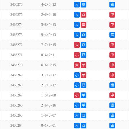
3466276
4+2+6=12
大
单
错
3466275
2+6+2=10
大
双
中
3466274
5+8+0=13
大
单
中
3466273
9+4+0=13
大
双
错
3466272
7+7+1=15
大
双
中
3466271
0+4+7=11
小
双
中
3466270
6+6+3=15
大
单
中
3466269
3+7+7=17
小
单
中
3466268
2+7+8=17
小
双
错
3466267
1+5+2=08
小
单
中
3466266
2+6+8=16
小
单
错
3466265
1+6+0=07
大
双
错
3466264
0+1+0=01
大
双
错